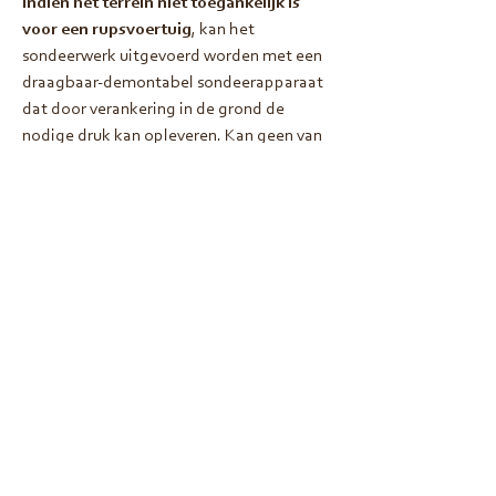
Indien het terrein niet toegankelijk is
voor een rupsvoertuig
, kan het
sondeerwerk uitgevoerd worden met een
draagbaar-demontabel sondeerapparaat
dat door verankering in de grond de
nodige druk kan opleveren. Kan geen van
beiden, bijvoorbeeld in een ruimte met
beperkte hoogte of een zeer hellend
terrein, kan een dynamische of
slagsondering uitgevoerd worden.
Wilt u graag technische
specificaties kennen van de
rupsvoertuigen?
Raadpleeg hier de info fiches.
Info fiche grote rups